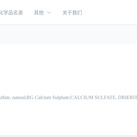
化学品名录
其他
关于我们
m sulfate, natural;BG Calcium Sulphate;CALCIUM SULFATE, DRI