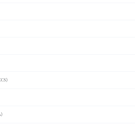
CS）
A）